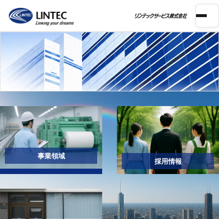
メニュ
事業領域
採用情報
企業活動と社会を支える、
会社情報
リンテックグループの一員です。
事業領域
採用情報